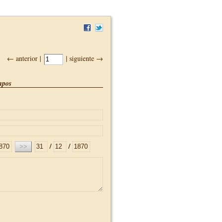
← anterior |
| siguiente →
pos
/
/