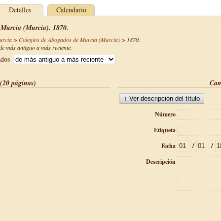
Detalles
Calendario
 Murcia (Murcia). 1870.
urcia
>
Colegios de Abogados de Murcia (Murcia)
>
1870
.
e más antiguo a más reciente.
ados
(20 páginas)
Cam
Número
Etiqueta
/
/
Fecha
Descripción