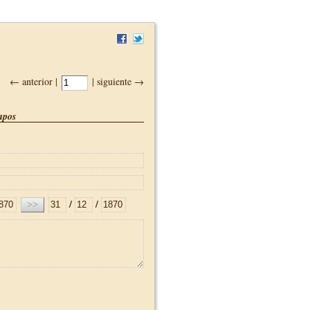
← anterior |
| siguiente →
pos
/
/