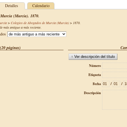
Detalles
Calendario
 Murcia (Murcia). 1870.
urcia
>
Colegios de Abogados de Murcia (Murcia)
>
1870
.
e más antiguo a más reciente.
ados
(20 páginas)
Cam
Número
Etiqueta
/
/
Fecha
Descripción