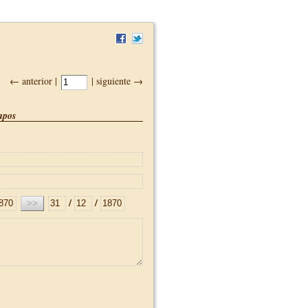
← anterior |
| siguiente →
pos
/
/