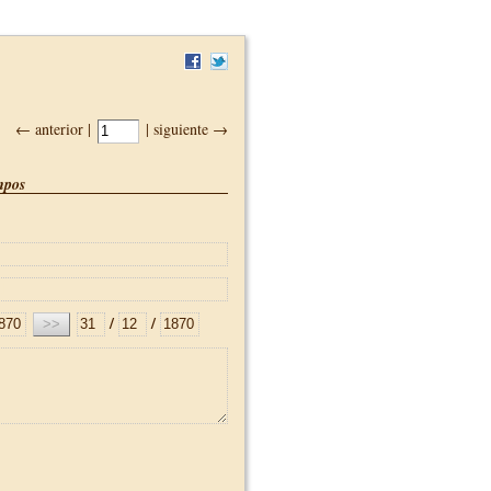
← anterior |
| siguiente →
pos
/
/