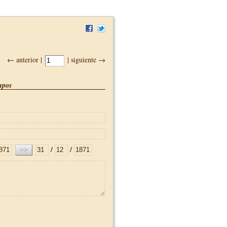
← anterior |
| siguiente →
pos
/
/