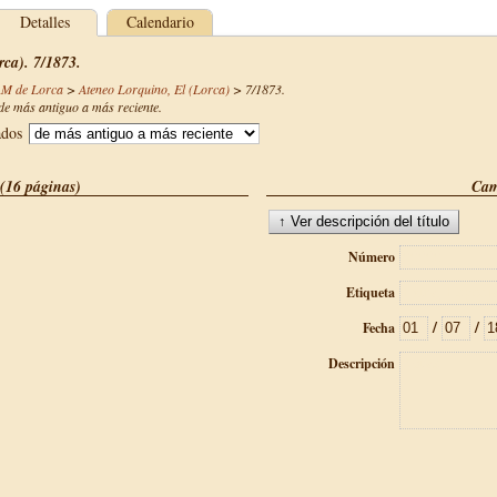
Detalles
Calendario
ca). 7/1873.
AM de Lorca
>
Ateneo Lorquino, El (Lorca)
>
7/1873
.
e más antiguo a más reciente.
ados
(16 páginas)
Cam
Número
Etiqueta
/
/
Fecha
Descripción