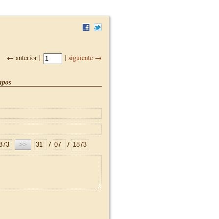
← anterior |
|
siguiente →
pos
/
/