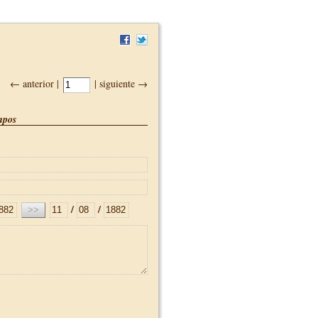
← anterior |
| siguiente →
pos
/
/