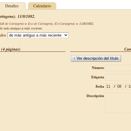
Detalles
Calendario
rtagena). 11/8/1882.
CAM de Cartagena
>
Eco de Cartagena, El (Cartagena)
>
11/8/1882
.
e más antiguo a más reciente.
ados
 (4 páginas)
Cam
Número
Etiqueta
/
/
Fecha
Descripción