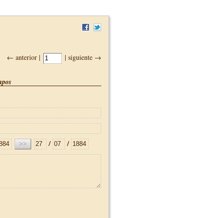
← anterior |
| siguiente →
pos
/
/