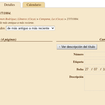
Detalles
Calendario
/7/1884.
rmen Rodríguez Llinares (Cieza)
>
Campana, La (Cieza)
>
27/7/1884
.
e más antiguo a más reciente.
ados
 (4 páginas)
Cam
Número
Etiqueta
/
/
Fecha
Descripción