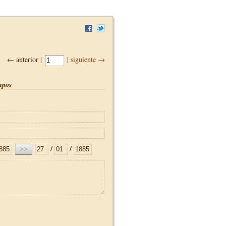
← anterior |
|
siguiente →
pos
/
/