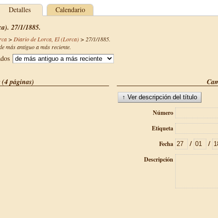
Detalles
Calendario
ca). 27/1/1885.
rca
>
Diario de Lorca, El (Lorca)
>
27/1/1885
.
e más antiguo a más reciente.
ados
 (4 páginas)
Cam
Número
Etiqueta
/
/
Fecha
Descripción