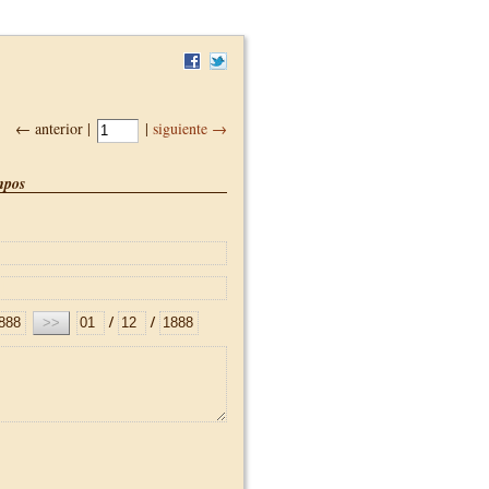
← anterior |
|
siguiente →
pos
/
/