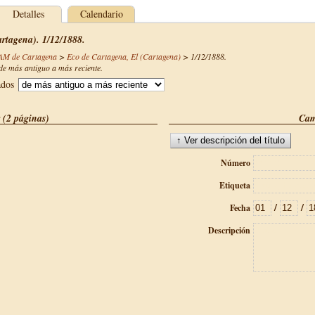
Detalles
Calendario
rtagena). 1/12/1888.
CAM de Cartagena
>
Eco de Cartagena, El (Cartagena)
>
1/12/1888
.
e más antiguo a más reciente.
ados
 (2 páginas)
Cam
Número
Etiqueta
/
/
Fecha
Descripción