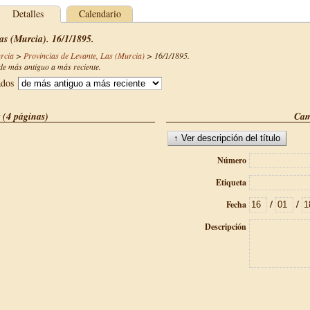
Detalles
Calendario
as (Murcia). 16/1/1895.
rcia
>
Provincias de Levante, Las (Murcia)
>
16/1/1895
.
e más antiguo a más reciente.
ados
 (4 páginas)
Cam
Número
Etiqueta
/
/
Fecha
Descripción