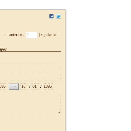
← anterior |
| siguiente →
pos
/
/