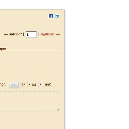
← anterior |
|
siguiente →
pos
/
/