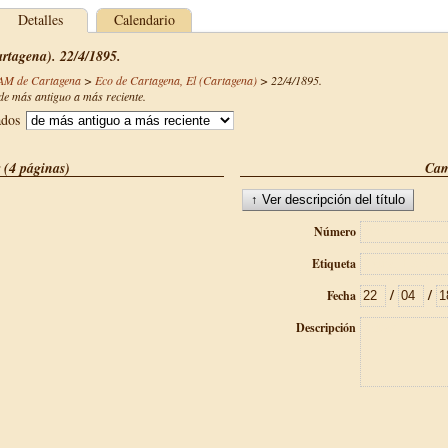
Detalles
Calendario
rtagena). 22/4/1895.
CAM de Cartagena
>
Eco de Cartagena, El (Cartagena)
>
22/4/1895
.
e más antiguo a más reciente.
ados
 (4 páginas)
Cam
Número
Etiqueta
/
/
Fecha
Descripción