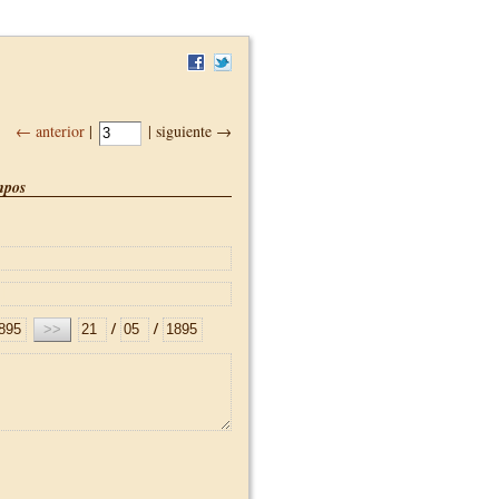
← anterior
|
| siguiente →
pos
/
/