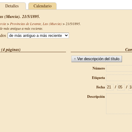
Detalles
Calendario
as (Murcia). 21/5/1895.
rcia
>
Provincias de Levante, Las (Murcia)
>
21/5/1895
.
e más antiguo a más reciente.
ados
 (4 páginas)
Cam
Número
Etiqueta
/
/
Fecha
Descripción