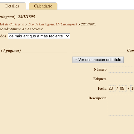
Detalles
Calendario
rtagena). 28/5/1895.
CAM de Cartagena
>
Eco de Cartagena, El (Cartagena)
>
28/5/1895
.
e más antiguo a más reciente.
ados
 (4 páginas)
Cam
Número
Etiqueta
/
/
Fecha
Descripción