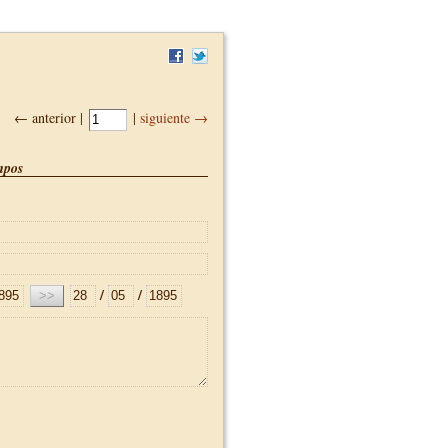
← anterior |
|
siguiente →
pos
/
/