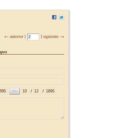
← anterior
|
|
siguiente →
pos
/
/