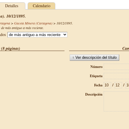
Detalles
Calendario
a). 10/12/1895.
rtagena
>
Gaceta Minera (Cartagena)
>
10/12/1895
.
de más antiguo a más reciente.
ados
 (8 páginas)
Cam
Número
Etiqueta
/
/
Fecha
Descripción