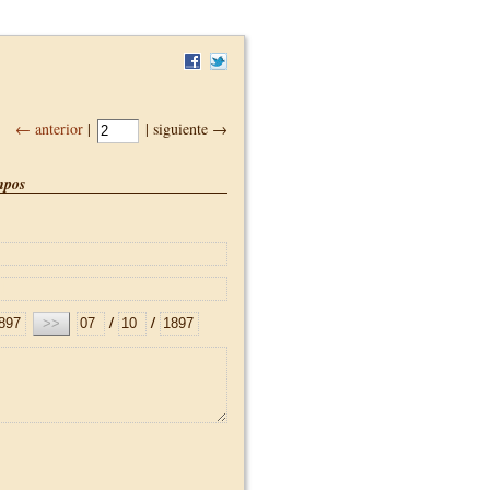
← anterior
|
| siguiente →
pos
/
/