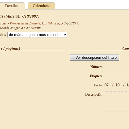
Detalles
Calendario
as (Murcia). 7/10/1897.
rcia
>
Provincias de Levante, Las (Murcia)
>
7/10/1897
.
e más antiguo a más reciente.
ados
 (4 páginas)
Cam
Número
Etiqueta
/
/
Fecha
Descripción