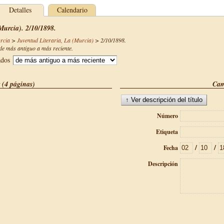
Detalles
Calendario
Murcia). 2/10/1898.
rcia
>
Juventud Literaria, La (Murcia)
>
2/10/1898
.
e más antiguo a más reciente.
ados
 (4 páginas)
Cam
Número
Etiqueta
/
/
Fecha
Descripción