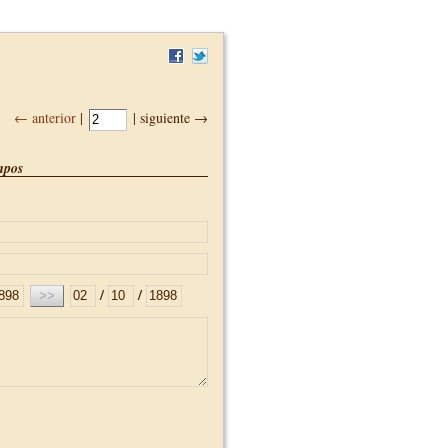
← anterior
|
| siguiente →
pos
/
/