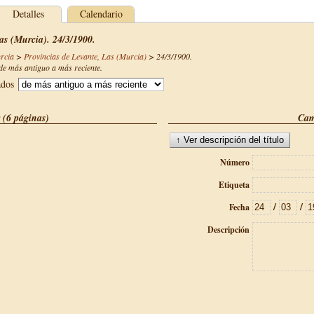
Detalles
Calendario
as (Murcia). 24/3/1900.
rcia
>
Provincias de Levante, Las (Murcia)
>
24/3/1900
.
e más antiguo a más reciente.
ados
 (6 páginas)
Cam
Número
Etiqueta
/
/
Fecha
Descripción