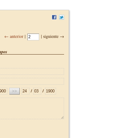
← anterior
|
| siguiente →
pos
/
/