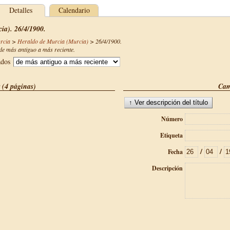
Detalles
Calendario
ia). 26/4/1900.
rcia
>
Heraldo de Murcia (Murcia)
>
26/4/1900
.
e más antiguo a más reciente.
ados
 (4 páginas)
Cam
Número
Etiqueta
/
/
Fecha
Descripción