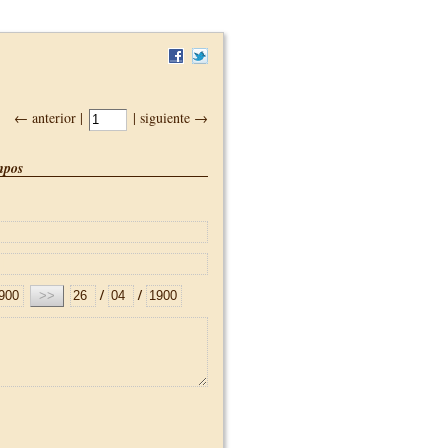
← anterior |
| siguiente →
pos
/
/