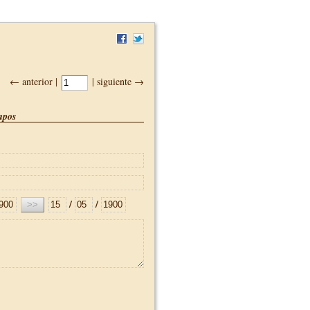
← anterior |
| siguiente →
pos
/
/