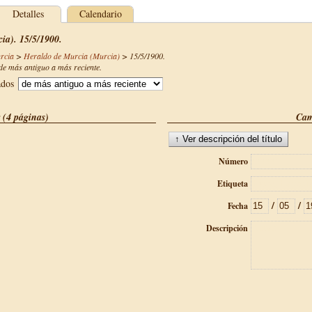
Detalles
Calendario
ia). 15/5/1900.
rcia
>
Heraldo de Murcia (Murcia)
>
15/5/1900
.
e más antiguo a más reciente.
ados
 (4 páginas)
Cam
Número
Etiqueta
/
/
Fecha
Descripción