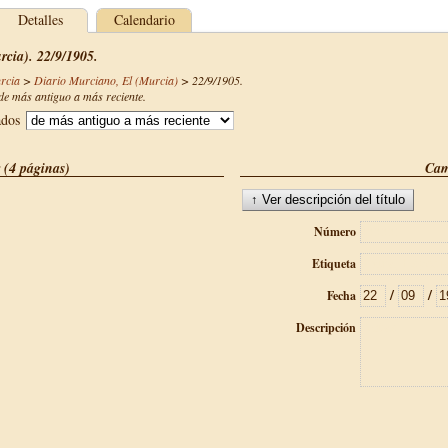
Detalles
Calendario
rcia). 22/9/1905.
rcia
>
Diario Murciano, El (Murcia)
>
22/9/1905
.
e más antiguo a más reciente.
ados
 (4 páginas)
Cam
Número
Etiqueta
/
/
Fecha
Descripción