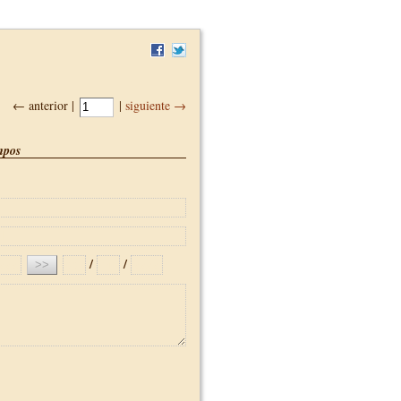
← anterior |
|
siguiente →
pos
/
/