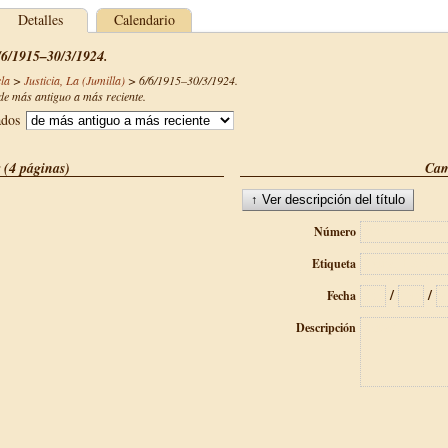
Detalles
Calendario
6/6/1915–30/3/1924.
la
>
Justicia, La (Jumilla)
>
6/6/1915–30/3/1924
.
e más antiguo a más reciente.
ados
 (4 páginas)
Cam
Número
Etiqueta
/
/
Fecha
Descripción