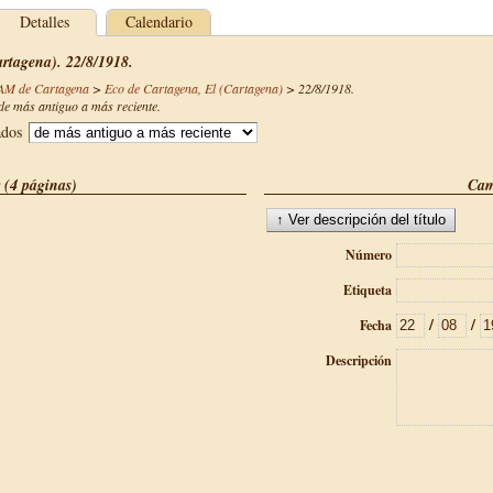
Detalles
Calendario
rtagena). 22/8/1918.
CAM de Cartagena
>
Eco de Cartagena, El (Cartagena)
>
22/8/1918
.
e más antiguo a más reciente.
ados
 (4 páginas)
Cam
Número
Etiqueta
/
/
Fecha
Descripción