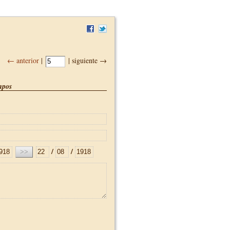
← anterior
|
| siguiente →
pos
/
/