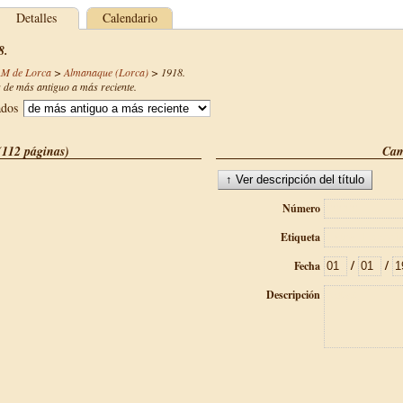
Detalles
Calendario
8.
AM de Lorca
>
Almanaque (Lorca)
>
1918
.
de más antiguo a más reciente.
ados
(112 páginas)
Cam
Número
Etiqueta
/
/
Fecha
Descripción