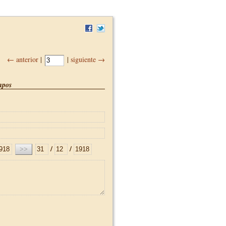
← anterior
|
|
siguiente →
pos
/
/