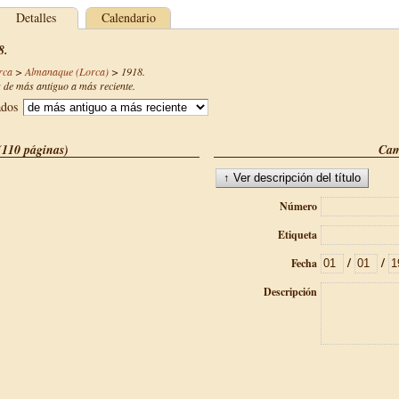
Detalles
Calendario
8.
rca
>
Almanaque (Lorca)
>
1918
.
de más antiguo a más reciente.
ados
(110 páginas)
Cam
Número
Etiqueta
/
/
Fecha
Descripción