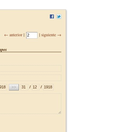
← anterior
|
|
siguiente →
pos
/
/