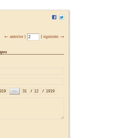
← anterior
|
|
siguiente →
pos
/
/