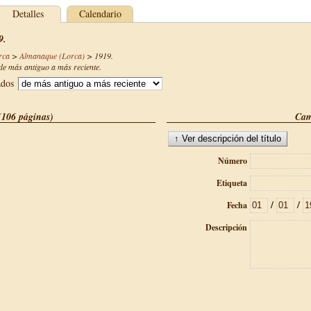
Detalles
Calendario
9.
rca
>
Almanaque (Lorca)
>
1919
.
e más antiguo a más reciente.
ados
(106 páginas)
Cam
Número
Etiqueta
/
/
Fecha
Descripción