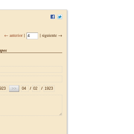
← anterior
|
| siguiente →
pos
/
/