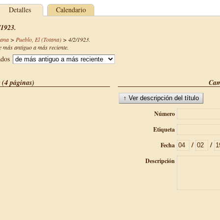
Detalles
Calendario
/1923.
tana
>
Pueblo, El (Totana)
>
4/2/1923
.
 más antiguo a más reciente.
ados
 (4 páginas)
Cam
Número
Etiqueta
/
/
Fecha
Descripción