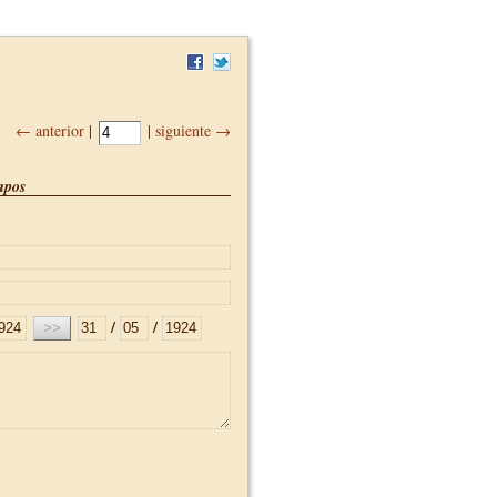
← anterior
|
|
siguiente →
pos
/
/