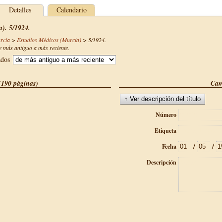
Detalles
Calendario
). 5/1924.
rcia
>
Estudios Médicos (Murcia)
>
5/1924
.
 más antiguo a más reciente.
ados
(190 páginas)
Cam
Número
Etiqueta
/
/
Fecha
Descripción