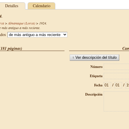
Detalles
Calendario
4.
rca
>
Almanaque (Lorca)
>
1924
.
 más antiguo a más reciente.
ados
(181 páginas)
Cam
Número
Etiqueta
/
/
Fecha
Descripción