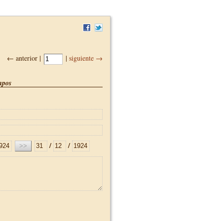
← anterior |
|
siguiente →
pos
/
/