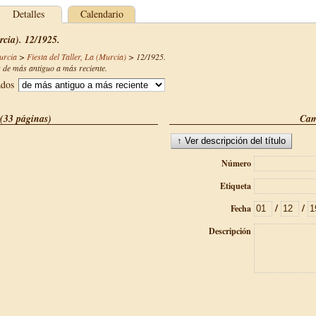
Detalles
Calendario
rcia). 12/1925.
urcia
>
Fiesta del Taller, La (Murcia)
>
12/1925
.
de más antiguo a más reciente.
ados
(33 páginas)
Cam
Número
Etiqueta
/
/
Fecha
Descripción