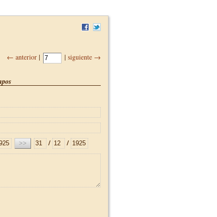
← anterior
|
|
siguiente →
pos
/
/