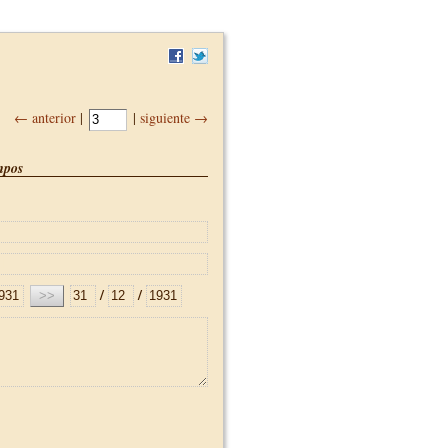
← anterior
|
|
siguiente →
pos
/
/