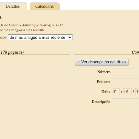
Detalles
Calendario
1.
AM de Lorca
>
Almanaque (Lorca)
>
1931
.
e más antiguo a más reciente.
ados
(178 páginas)
Cam
Número
Etiqueta
/
/
Fecha
Descripción