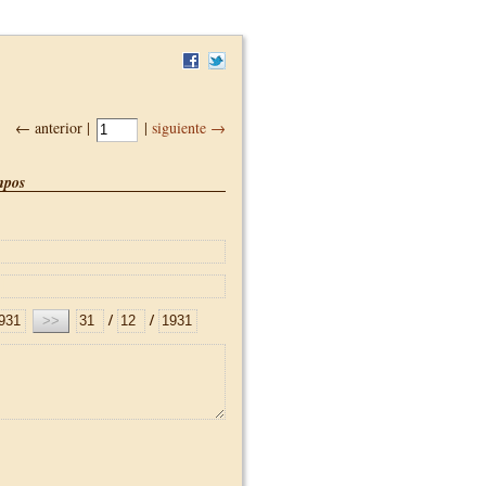
← anterior |
|
siguiente →
pos
/
/