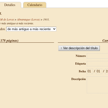
Detalles
Calendario
1.
AM de Lorca
>
Almanaque (Lorca)
>
1931
.
 más antiguo a más reciente.
ados
(178 páginas)
Cam
Número
Etiqueta
/
/
Fecha
Descripción