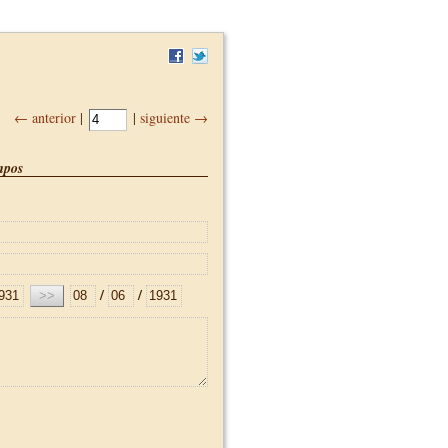
← anterior
|
|
siguiente →
pos
/
/