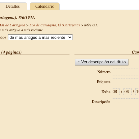
Detalles
Calendario
rtagena). 8/6/1931.
CAM de Cartagena
>
Eco de Cartagena, El (Cartagena)
>
8/6/1931
.
 más antiguo a más reciente.
ados
 (4 páginas)
Cam
Número
Etiqueta
/
/
Fecha
Descripción