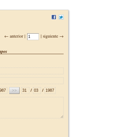
← anterior |
| siguiente →
pos
/
/