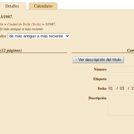
Detalles
Calendario
 3/1987.
la
>
Ciudad de Yecla (Yecla)
>
3/1987
.
e más antiguo a más reciente.
ados
(12 páginas)
Cam
Número
Etiqueta
/
/
Fecha
Descripción