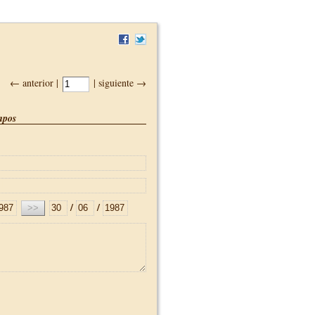
← anterior |
| siguiente →
pos
/
/