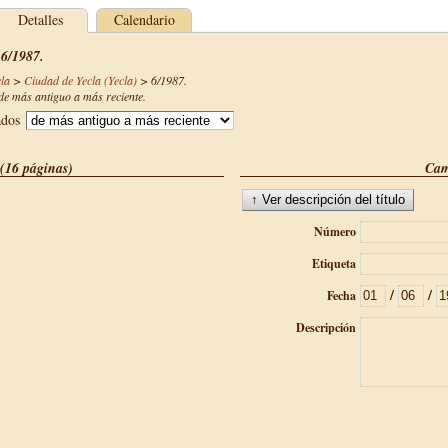
Detalles
Calendario
 6/1987.
la
>
Ciudad de Yecla (Yecla)
>
6/1987
.
e más antiguo a más reciente.
ados
(16 páginas)
Cam
Número
Etiqueta
/
/
Fecha
Descripción