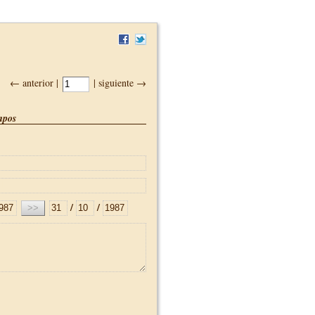
← anterior |
| siguiente →
pos
/
/