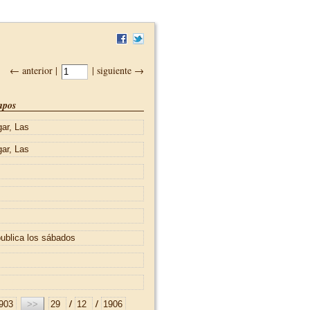
← anterior |
| siguiente →
pos
/
/