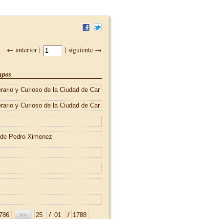
← anterior |
| siguiente →
pos
/
/