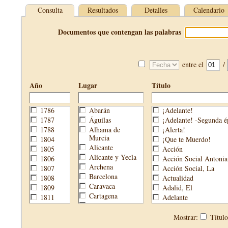
Consulta
Resultados
Detalles
Calendario
Documentos que contengan las palabras
entre el
/
Año
Lugar
Título
1786
Abarán
¡Adelante!
1787
Águilas
¡Adelante! -Segunda é
1788
Alhama de
¡Alerta!
Murcia
1804
¡Que te Muerdo!
Alicante
1805
Acción
Alicante y Yecla
1806
Acción Social Antonia
Archena
1807
Acción Social, La
Barcelona
1808
Actualidad
Caravaca
1809
Adalid, El
Cartagena
1811
Adelante
Cehegín
1813
Aguijón, El
Cieza
1814
Águilas
Mostrar:
Títul
Fortuna
1820
Águilas Nueva