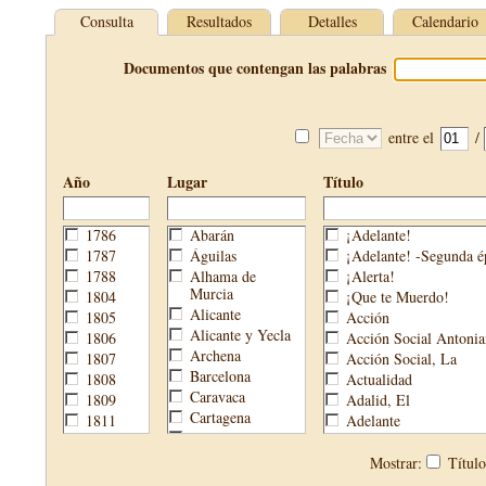
Consulta
Resultados
Detalles
Calendario
Documentos que contengan las palabras
entre el
/
Año
Lugar
Título
1786
Abarán
¡Adelante!
1787
Águilas
¡Adelante! -Segunda é
1788
Alhama de
¡Alerta!
Murcia
1804
¡Que te Muerdo!
Alicante
1805
Acción
Alicante y Yecla
1806
Acción Social Antonia
Archena
1807
Acción Social, La
Barcelona
1808
Actualidad
Caravaca
1809
Adalid, El
Cartagena
1811
Adelante
Cehegín
1813
Aguijón, El
Cieza
1814
Águilas
Mostrar:
Títul
Fortuna
1820
Águilas Nueva