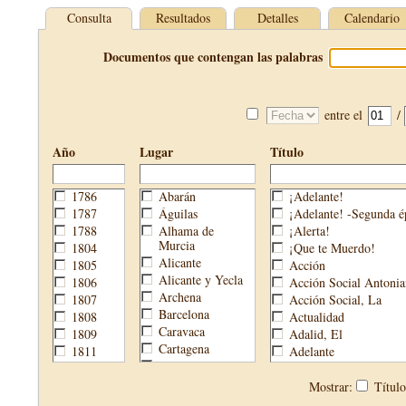
Consulta
Resultados
Detalles
Calendario
Documentos que contengan las palabras
entre el
/
Año
Lugar
Título
1786
Abarán
¡Adelante!
1787
Águilas
¡Adelante! -Segunda é
1788
Alhama de
¡Alerta!
Murcia
1804
¡Que te Muerdo!
Alicante
1805
Acción
Alicante y Yecla
1806
Acción Social Antonia
Archena
1807
Acción Social, La
Barcelona
1808
Actualidad
Caravaca
1809
Adalid, El
Cartagena
1811
Adelante
Cehegín
1813
Aguijón, El
Cieza
1814
Águilas
Mostrar:
Títul
Fortuna
1820
Águilas Nueva