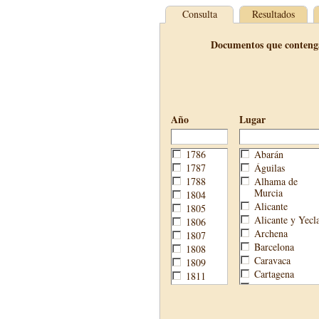
Consulta
Resultados
Documentos que conteng
Año
Lugar
1786
Abarán
1787
Águilas
1788
Alhama de
Murcia
1804
Alicante
1805
Alicante y Yecl
1806
Archena
1807
Barcelona
1808
Caravaca
1809
Cartagena
1811
Cehegín
1813
Cieza
1814
Fortuna
1820