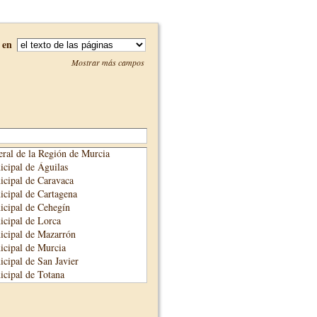
en
Mostrar más campos
ral de la Región de Murcia
cipal de Águilas
cipal de Caravaca
cipal de Cartagena
cipal de Cehegín
cipal de Lorca
icipal de Mazarrón
cipal de Murcia
cipal de San Javier
cipal de Totana
cipal de Yecla
unicipal de Alhama de Murcia
adre Salmerón de Cieza