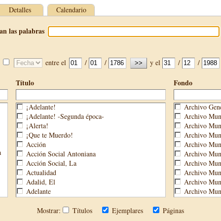
Detalles
Calendario
an las palabras
entre el
/
/
y el
/
/
Título
Fondo
¡Adelante!
Archivo Gene
¡Adelante! -Segunda época-
Archivo Muni
¡Alerta!
Archivo Muni
¡Que te Muerdo!
Archivo Muni
Acción
Archivo Muni
a
Acción Social Antoniana
Archivo Muni
Acción Social, La
Archivo Mun
Actualidad
Archivo Muni
Adalid, El
Archivo Muni
Adelante
Archivo Muni
Aguijón, El
Archivo Muni
Águilas
Biblioteca M
Mostrar:
Títulos
Ejemplares
Páginas
Águilas Nueva
Biblioteca P