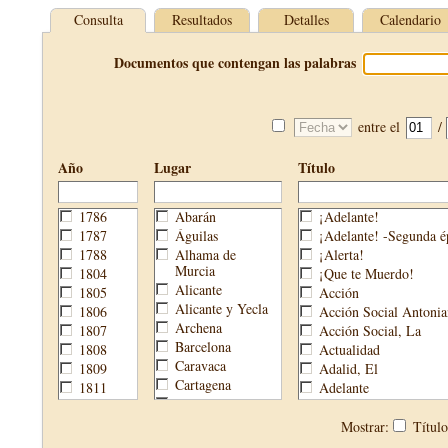
Consulta
Resultados
Detalles
Calendario
Documentos que contengan las palabras
entre el
/
Año
Lugar
Título
1786
Abarán
¡Adelante!
1787
Águilas
¡Adelante! -Segunda é
1788
Alhama de
¡Alerta!
Murcia
1804
¡Que te Muerdo!
Alicante
1805
Acción
Alicante y Yecla
1806
Acción Social Antonia
Archena
1807
Acción Social, La
Barcelona
1808
Actualidad
Caravaca
1809
Adalid, El
Cartagena
1811
Adelante
Cehegín
1813
Aguijón, El
Cieza
1814
Águilas
Mostrar:
Títul
Fortuna
1820
Águilas Nueva