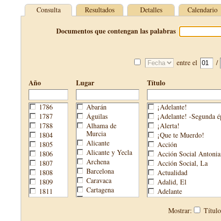
Consulta
Resultados
Detalles
Calendario
Documentos que contengan las palabras
entre el
/
Año
Lugar
Título
1786
Abarán
¡Adelante!
1787
Águilas
¡Adelante! -Segunda é
1788
Alhama de
¡Alerta!
Murcia
1804
¡Que te Muerdo!
Alicante
1805
Acción
Alicante y Yecla
1806
Acción Social Antonia
Archena
1807
Acción Social, La
Barcelona
1808
Actualidad
Caravaca
1809
Adalid, El
Cartagena
1811
Adelante
Cehegín
1813
Aguijón, El
Cieza
1814
Águilas
Mostrar:
Títul
Fortuna
1820
Águilas Nueva