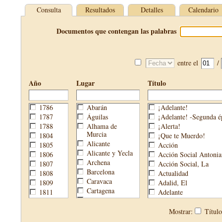
Consulta
Resultados
Detalles
Calendario
Documentos que contengan las palabras
entre el
/
Año
Lugar
Título
1786
Abarán
¡Adelante!
1787
Águilas
¡Adelante! -Segunda é
1788
Alhama de
¡Alerta!
Murcia
1804
¡Que te Muerdo!
Alicante
1805
Acción
Alicante y Yecla
1806
Acción Social Antonia
Archena
1807
Acción Social, La
Barcelona
1808
Actualidad
Caravaca
1809
Adalid, El
Cartagena
1811
Adelante
Cehegín
1813
Aguijón, El
Cieza
1814
Águilas
Mostrar:
Títul
Fortuna
1820
Águilas Nueva