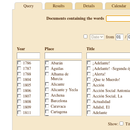
Query
Results
Details
Calendar
Documents containing the words
from
/
Year
Place
Title
1786
Abarán
¡Adelante!
1787
Águilas
¡Adelante! -Segunda é
1788
Alhama de
¡Alerta!
Murcia
1804
¡Que te Muerdo!
Alicante
1805
Acción
Alicante y Yecla
1806
Acción Social Antonia
Archena
1807
Acción Social, La
Barcelona
1808
Actualidad
Caravaca
1809
Adalid, El
Cartagena
1811
Adelante
Cehegín
1813
Aguijón, El
Cieza
1814
Águilas
Show:
Tit
Fortuna
1820
Águilas Nueva