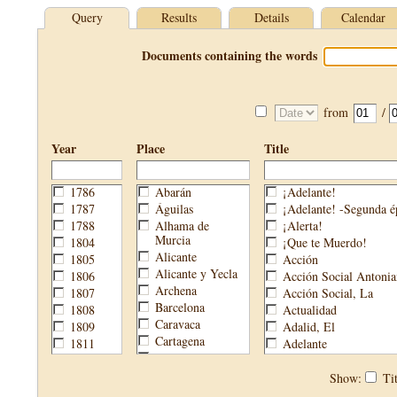
Query
Results
Details
Calendar
Documents containing the words
from
/
Year
Place
Title
1786
Abarán
¡Adelante!
1787
Águilas
¡Adelante! -Segunda é
1788
Alhama de
¡Alerta!
Murcia
1804
¡Que te Muerdo!
Alicante
1805
Acción
Alicante y Yecla
1806
Acción Social Antonia
Archena
1807
Acción Social, La
Barcelona
1808
Actualidad
Caravaca
1809
Adalid, El
Cartagena
1811
Adelante
Cehegín
1813
Aguijón, El
Cieza
1814
Águilas
Show:
Tit
Fortuna
1820
Águilas Nueva