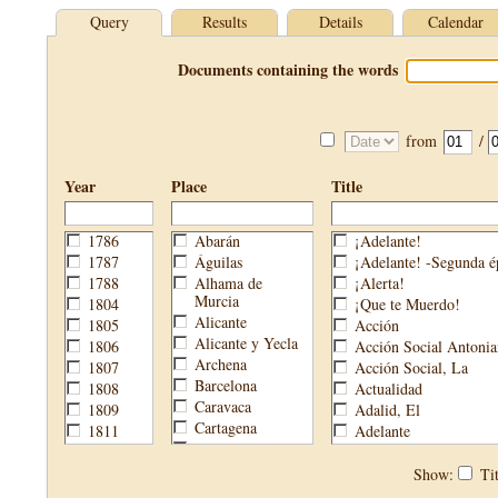
Query
Results
Details
Calendar
Documents containing the words
from
/
Year
Place
Title
1786
Abarán
¡Adelante!
1787
Águilas
¡Adelante! -Segunda é
1788
Alhama de
¡Alerta!
Murcia
1804
¡Que te Muerdo!
Alicante
1805
Acción
Alicante y Yecla
1806
Acción Social Antonia
Archena
1807
Acción Social, La
Barcelona
1808
Actualidad
Caravaca
1809
Adalid, El
Cartagena
1811
Adelante
Cehegín
1813
Aguijón, El
Cieza
1814
Águilas
Show:
Tit
Fortuna
1820
Águilas Nueva