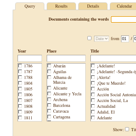
Query
Results
Details
Calendar
Documents containing the words
from
/
Year
Place
Title
1786
Abarán
¡Adelante!
1787
Águilas
¡Adelante! -Segunda é
1788
Alhama de
¡Alerta!
Murcia
1804
¡Que te Muerdo!
Alicante
1805
Acción
Alicante y Yecla
1806
Acción Social Antonia
Archena
1807
Acción Social, La
Barcelona
1808
Actualidad
Caravaca
1809
Adalid, El
Cartagena
1811
Adelante
Cehegín
1813
Aguijón, El
Cieza
1814
Águilas
Show:
Tit
Fortuna
1820
Águilas Nueva