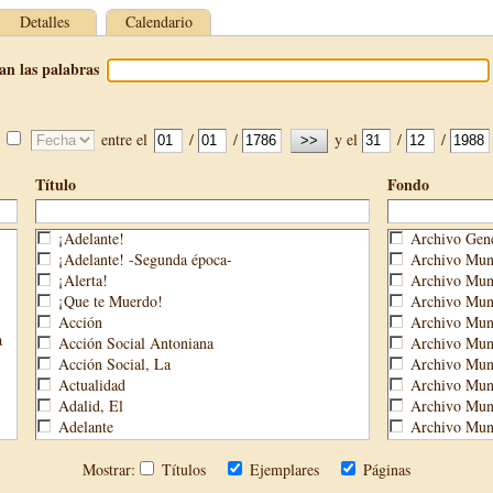
Detalles
Calendario
an las palabras
entre el
/
/
y el
/
/
Título
Fondo
¡Adelante!
Archivo Gene
¡Adelante! -Segunda época-
Archivo Muni
¡Alerta!
Archivo Muni
¡Que te Muerdo!
Archivo Muni
Acción
Archivo Muni
a
Acción Social Antoniana
Archivo Muni
Acción Social, La
Archivo Mun
Actualidad
Archivo Muni
Adalid, El
Archivo Muni
Adelante
Archivo Muni
Aguijón, El
Archivo Muni
Águilas
Biblioteca M
Mostrar:
Títulos
Ejemplares
Páginas
Águilas Nueva
Biblioteca P