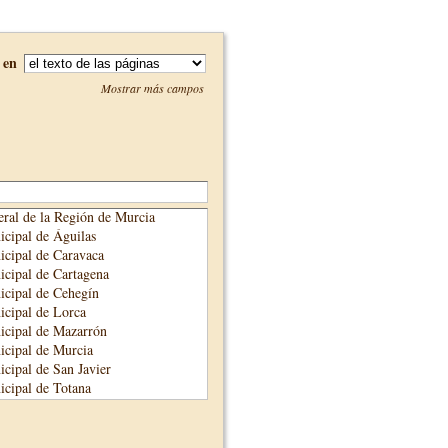
en
Mostrar más campos
ral de la Región de Murcia
cipal de Águilas
cipal de Caravaca
cipal de Cartagena
cipal de Cehegín
cipal de Lorca
icipal de Mazarrón
cipal de Murcia
cipal de San Javier
cipal de Totana
cipal de Yecla
unicipal de Alhama de Murcia
adre Salmerón de Cieza