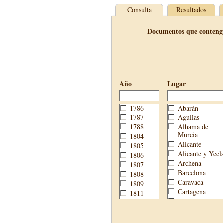
Consulta
Resultados
Documentos que conteng
Año
Lugar
1786
Abarán
1787
Águilas
1788
Alhama de
Murcia
1804
Alicante
1805
Alicante y Yecl
1806
Archena
1807
Barcelona
1808
Caravaca
1809
Cartagena
1811
Cehegín
1813
Cieza
1814
Fortuna
1820